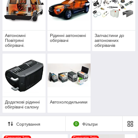
Автономні
Рідинні автономні
Запчастини до
Повітряні
обігрівачі
автономних
обігрівачі.
обігрівачів
Додаткові рідинні
Автохолодильники
обігрівачі салону
Сортування
0
Фільтри
Гарантія 1рік
Гарантія 1рік