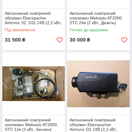
Автономний повітряний
Автономний повітряний
обігрівач Eberspacher
опалювач Webasto AT2000
Airtronic S2, D2L 24B (2,2 кВт.,
STC 24в (2 кВт., Дизель)
Дизель) 25.2726.05.0000
9034358B
Під замовлення
Готово до відправки
31 500
30 000
₴
₴
Автономний повітряний
Автономний повітряний
опалювач Webasto AT2000
обігрівач Eberspacher
STC 12в (2 кВт., Бензин)
Airtronic D2 24B (2,2 кВт.,