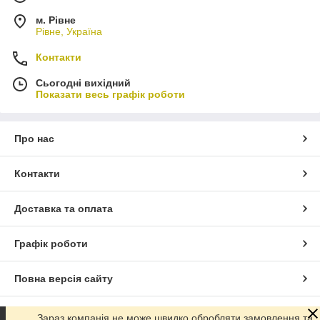
м. Рівне
Рівне, Україна
Контакти
Сьогодні вихідний
Показати весь графік роботи
Про нас
Контакти
Доставка та оплата
Графік роботи
Повна версія сайту
Сайт створено на маркетплейсі
Prom.ua
Зараз компанія не може швидко обробляти замовлення та