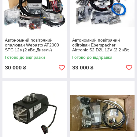
Автономний повітряний
Автономний повітряний
опалювач Webasto AT2000
обігрівач Eberspacher
STC 12в (2 кВт.,Дизель)
Airtronic S2 D2L 12V (2,2 кВт,
(9034358B)
Дизель) (25 2721 05 0000)
Готово до відправки
Готово до відправки
30 000
33 000
₴
₴