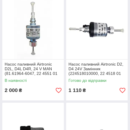
Насос паливний Airtronic
Насос паливний Airtronic D2,
D2L, D4L D4R, 24 V MAN
D4 24V Замінник
(81.61964-6047, 22 4551 01
(224518010000, 22 4518 01
0000, 22 4551
0000, 22451801, 22 4518
В наявності
Готово до відправки
01,224551010000, 22455101,
01, 1381421,
224551 020000)
224518010000/Z)
2 000
1 110
₴
₴