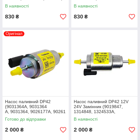
9012868A, 9012868, 82553,
1320294A, 1320294
В наявності
В наявності
1320292, 9012868/Z)
A, 9012869, 1320294,
9012869/Z)
830
830
₴
₴
Оригінал
Насос паливний DP42
Насос паливний DP42 12V
(9031364A, 9031364
24V Замінник (9019847,
A, 9031364, 9026177A, 90261
1314848, 1324533A,
77 A, 9026177, 84259767)
9019847C, 9024803A,
Готово до відправки
В наявності
9024803 A, 9024803,
9019847/Z)
2 000
2 000
₴
₴