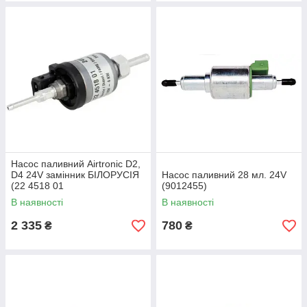
Насос паливний Airtronic D2,
D4 24V замінник БІЛОРУСІЯ
Насос паливний 28 мл. 24V
(22 4518 01
(9012455)
0000, 22451801, 22 4518
В наявності
В наявності
01, 224518010000, 224518B)
2 335
780
₴
₴