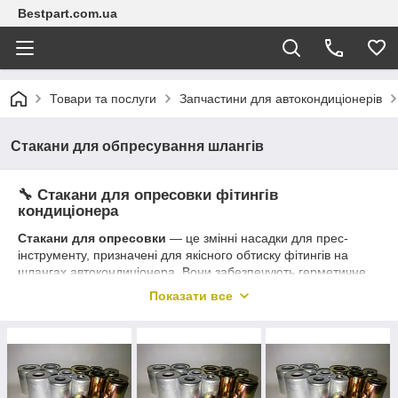
Bestpart.com.ua
Товари та послуги
Запчастини для автокондиціонерів
Стакани для обпресування шлангів
🔧 Стакани для опресовки фітингів
кондиціонера
Стакани для опресовки
— це змінні насадки для прес-
інструменту, призначені для якісного обтиску фітингів на
шлангах автокондиціонера. Вони забезпечують герметичне
з’єднання шланга з фітингом, яке витримує високий тиск у
Показати все
системі кондиціонування.
🧩
У нашому каталозі:
Стакани для шлангів:
8, 10, 13, 16 мм
Сумісні з пресами:
YF-25C, TR100, ZIMBER,