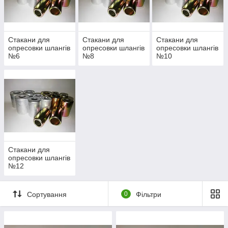
Mastercool та іншими
Матеріали:
сталь
та
алюміній
Підходять для опресовки фітингів з буртом, з
накидною гайкою або без
Стакани для
Стакани для
Стакани для
опресовки шлангів
опресовки шлангів
опресовки шлангів
№6
№8
№10
✅ Переваги:
Висока точність посадки
Сумісність з ручними та гідравлічними пресами
Довговічність та зносостійкість
Стакани для
опресовки шлангів
№12
Сортування
0
Фільтри