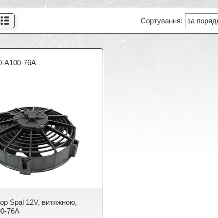
0-A100-76A
ор Spal 12V, витяжною,
0-76A