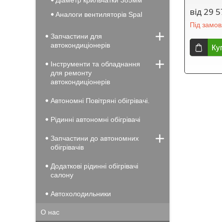
Діаметр крильчатки 385мм
від 29 5
Аналоги вентиляторів Spal
Під замо
Запчастини для
автокондиціонерів
Ку
Інструменти та обладнання
для ремонту
автокондиціонерів
Автономні Повітряні обігрівачі.
Рідинні автономні обігрівачі
Запчастини до автономних
обігрівачів
Додаткові рідинні обігрівачі
салону
Автохолодильники
О нас