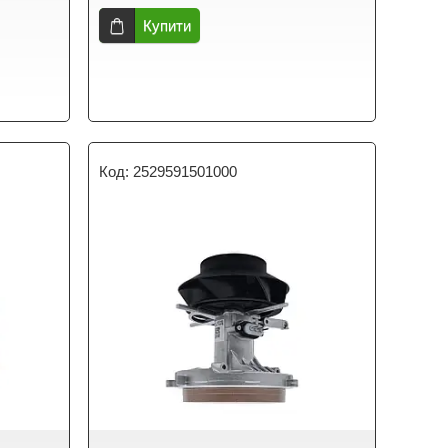
Купити
2529591501000