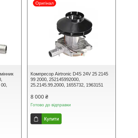
Оригінал
амінник
Компресор Airtronic D4S 24V 25 2145
0,
99 2000, 252145992000,
 00,
25.2145.99.2000, 1655732, 1963151
8 000 ₴
Готово до відправки
Купити