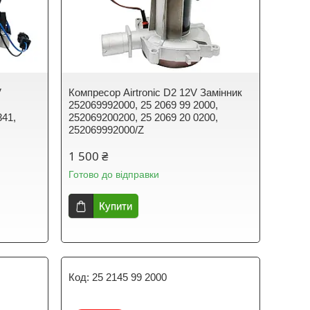
V
Компресор Airtronic D2 12V Замінник
252069992000, 25 2069 99 2000,
341,
252069200200, 25 2069 20 0200,
252069992000/Z
1 500 ₴
Готово до відправки
Купити
25 2145 99 2000