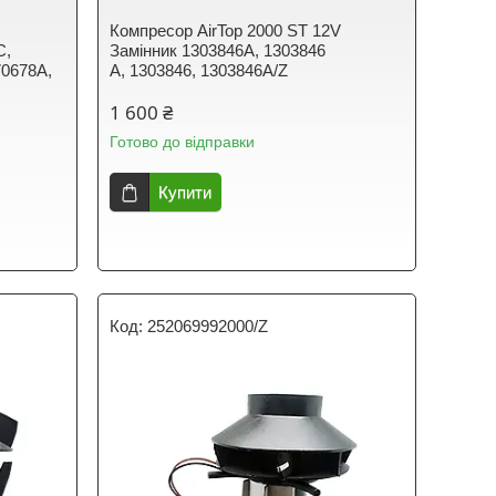
Компресор AirTop 2000 ST 12V
C,
Замінник 1303846A, 1303846
70678A,
A, 1303846, 1303846A/Z
1 600 ₴
Готово до відправки
Купити
252069992000/Z