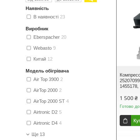
Наявність
В наявності
23
Виробник
Eberspacher
20
Webasto
9
Китай
12
Модель обігрівача
Компресор
Air Top 3900
2
25207099
1455178,
AirTop 2000
2
1 500 ₴
AirTop 2000 ST
4
Готово до
Airtronic D2
5
Ку
Airtronic D4
4
Ще 13