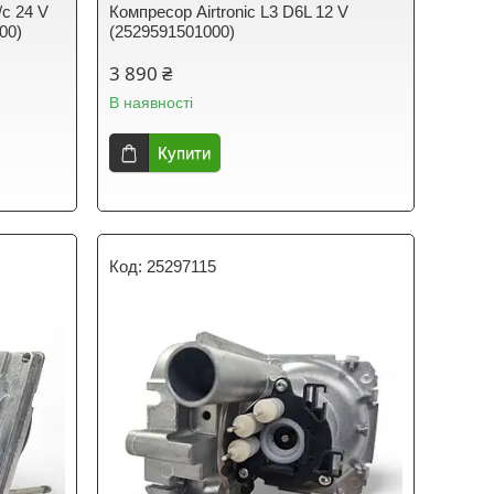
c 24 V
Компресор Airtronic L3 D6L 12 V
00)
(2529591501000)
3 890 ₴
В наявності
Купити
25297115