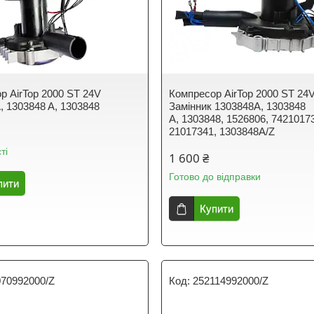
р AirTop 2000 ST 24V
Компресор AirTop 2000 ST 24
, 1303848 A, 1303848
Замінник 1303848A, 1303848
A, 1303848, 1526806, 7421017
21017341, 1303848A/Z
ті
1 600 ₴
Готово до відправки
пити
Купити
070992000/Z
252114992000/Z