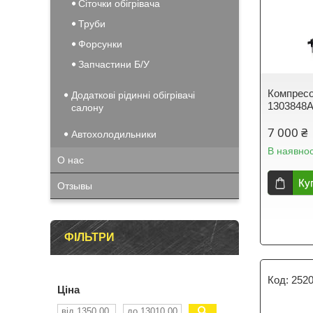
Сіточки обігрівача
Труби
Форсунки
Запчастини Б/У
Компресо
Додаткові рідинні обігрівачі
1303848A
салону
7 000 ₴
Автохолодильники
В наявнос
О нас
Ку
Отзывы
ФІЛЬТРИ
252
Ціна