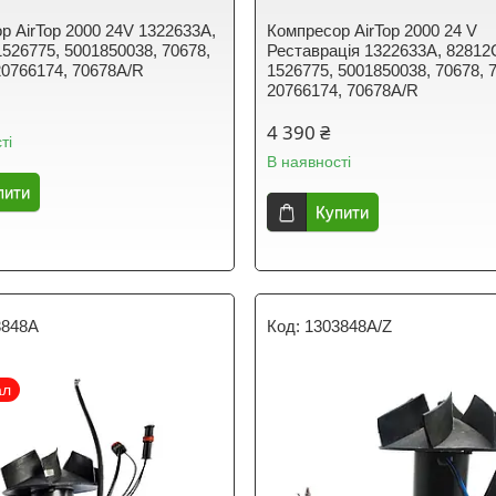
р AirTop 2000 24V 1322633A,
Компресор AirTop 2000 24 V
1526775, 5001850038, 70678,
Реставрація 1322633A, 82812
20766174, 70678A/R
1526775, 5001850038, 70678, 
20766174, 70678A/R
4 390 ₴
ті
В наявності
пити
Купити
3848A
1303848A/Z
ал