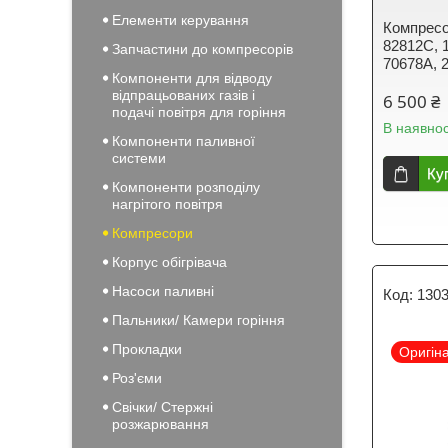
Елементи керування
Компресо
82812C, 
Запчастини до компресорів
70678A, 
Компоненти для відводу
відпрацьованих газів і
6 500 ₴
подачі повітря для горіння
В наявнос
Компоненти паливної
системи
Ку
Компоненти розподілу
нагрітого повітря
Компресори
Корпус обігрівача
Насоси паливні
130
Пальники/ Камери горіння
Прокладки
Оригін
Роз'єми
Свічки/ Стержні
розжарювання