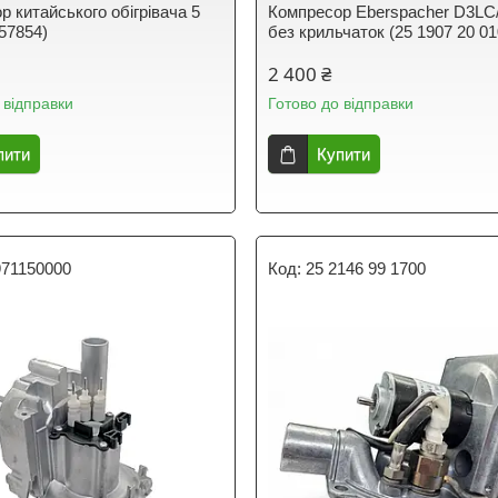
р китайського обігрівача 5
Компресор Eberspacher D3LC/
(57854)
без крильчаток (25 1907 20 01
2 400 ₴
 відправки
Готово до відправки
пити
Купити
971150000
25 2146 99 1700