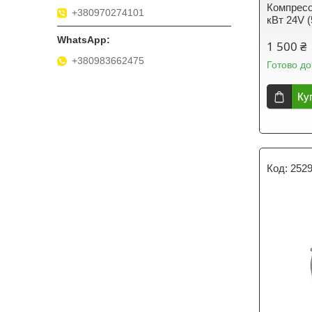
Компресо
+380970274101
кВт 24V 
1 500 ₴
+380983662475
Готово до
Ку
252