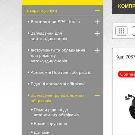
КОМП
Товары и услуги
Вентилятори SPAL Італія
Запчастини для
автокондиціонерів
Інструменти та обладнання
для ремонту
706
автокондиціонерів
Автономні Повітряні обігрівачі.
Оригін
Рідинні автономні обігрівачі
Запчастини до автономних
обігрівачів
Помпи рідинні до
автономних обігрівачів
Блоки керування
Датчики