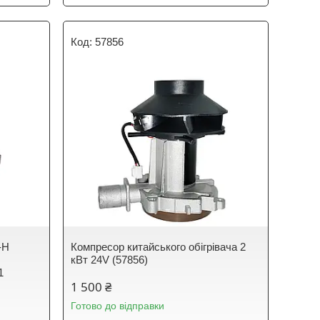
57856
-H
Компресор китайського обігрівача 2
кВт 24V (57856)
1
1 500 ₴
Готово до відправки