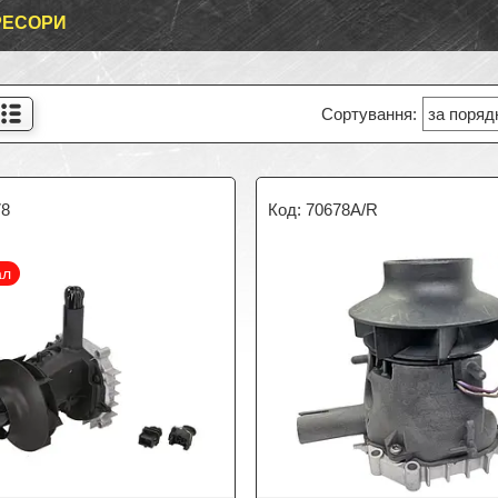
РЕСОРИ
78
70678A/R
ал