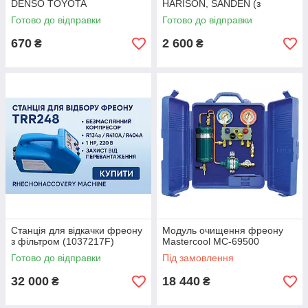
DENSO TOYOTA
HARISON, SANDEN (з
ключем) NDP2
Готово до відправки
Готово до відправки
670
2 600
₴
₴
Станція для відкачки фреону
Модуль очищення фреону
з фільтром (1037217F)
Mastercool MC-69500
Готово до відправки
Під замовлення
32 000
18 440
₴
₴