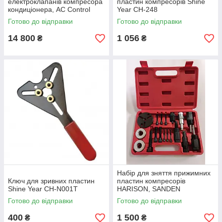
електроклапанів компресора
пластин компресорів Shine
кондиціонера, AC Control
Year CH-248
Valve Tester Denso Sanden Z
Готово до відправки
Готово до відправки
(10293)
14 800
1 056
₴
₴
Набір для зняття прижимних
Ключ для зривних пластин
пластин компресорів
Shine Year CH-N001T
HARISON, SANDEN
Готово до відправки
Готово до відправки
400
1 500
₴
₴