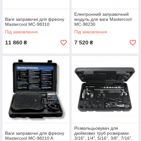
Електронний заправочний
Ваги заправочні для фреону
модуль для ваги Mastercool
Mastercool MC-98310
MC-98230
Під замовлення
Під замовлення
11 860
7 520
₴
₴
Розвальцьовувач для
Ваги заправочні для фреону
дюймових труб розмірами
Mastercool MC-98210 A
3/16", 1/4", 5/16", 3/8", 7/16",