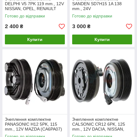
DELPHI V5 7PK 119 mm., 12V
SANDEN SD7H15 1A 138
NISSAN, OPEL, RENAULT
mm., 24V
(CA675)
СІЛЬГОСПТЕХНІКА,
Готово до відправки
Готово до відправки
СПЕЦТЕХНІКА (CA722)
2 400
3 000
₴
₴
Купити
Купити
Зчеплення комплектне
Зчеплення комплектне
PANASONIC H12 5PK, 115
CALSONIC CR12 6PK, 125
mm., 12V MAZDA (CA6PA07)
mm., 12V DACIA, NISSAN,
RENAULT (CA804)
Готово до відправки
Готово до відправки