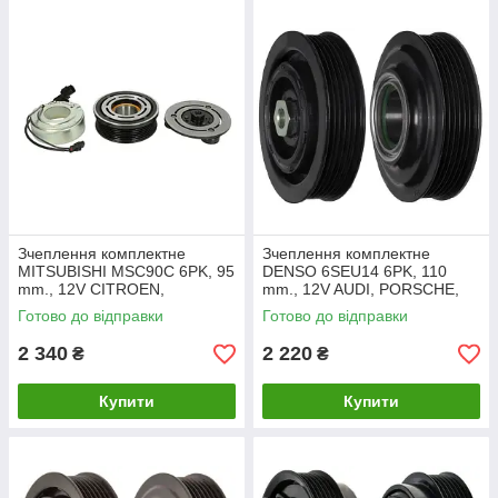
Зчеплення комплектне
Зчеплення комплектне
MITSUBISHI MSC90C 6PK, 95
DENSO 6SEU14 6PK, 110
mm., 12V CITROEN,
mm., 12V AUDI, PORSCHE,
MITSUBISHI, PEUGEOT
SEAT, SKODA, VOLKSWAGEN
Готово до відправки
Готово до відправки
(CA510)
(CA543)
2 340
2 220
₴
₴
Купити
Купити