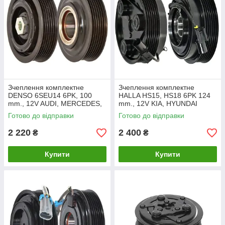
Зчеплення комплектне
Зчеплення комплектне
DENSO 6SEU14 6PK, 100
HALLA HS15, HS18 6PK 124
mm., 12V AUDI, MERCEDES,
mm., 12V KIA, HYUNDAI
SEAT, SKODA, VOLKSWAGEN
(CA530)
Готово до відправки
Готово до відправки
(CA547)
2 220
2 400
₴
₴
Купити
Купити