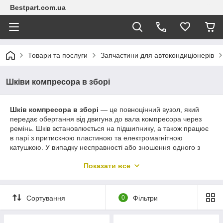
Bestpart.com.ua
Товари та послуги
Запчастини для автокондиціонерів
Шківи компресора в зборі
Шків компресора в зборі
— це повноцінний вузол, який
передає обертання від двигуна до вала компресора через
ремінь. Шків встановлюється на підшипнику, а також працює
в парі з притискною пластиною та електромагнітною
катушкою. У випадку несправності або зношення одного з
елементів, доцільно замінити
весь шків у зборі
.
Показати все
🔧
У нашому каталозі:
Шківи
під клиновий ремінь
та
під поліклиновий
ремінь (6PK, 7PK, 8PK)
Сортування
0
Фільтри
Вузли з уже встановленим
підшипником та
магнітною катушкою