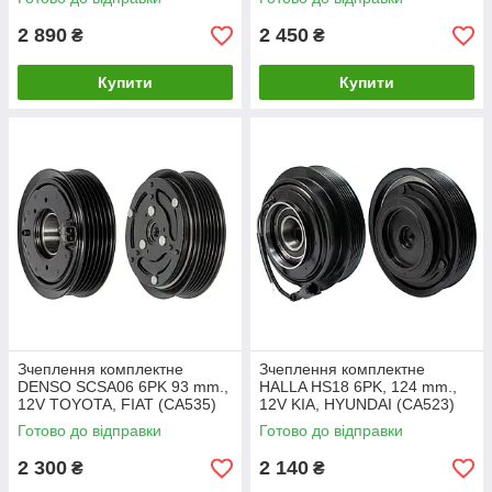
2 890
2 450
₴
₴
Купити
Купити
Зчеплення комплектне
Зчеплення комплектне
DENSO SCSA06 6PK 93 mm.,
HALLA HS18 6PK, 124 mm.,
12V TOYOTA, FIAT (CA535)
12V KIA, HYUNDAI (CA523)
Готово до відправки
Готово до відправки
2 300
2 140
₴
₴