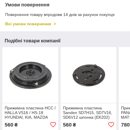
Умови повернення
Повернення товару впродовж 14 днів за рахунок покупця
Всі умови повернення
Подібні товари компанії
Прижимна пластина HCC /
Прижимна пластина
При
HALLA VS16 / HS-18
Sanden SD7H15, SD7V16,
PAN
HYUNDAI, KIA, MAZDA
SD6V12 шпонка (EK202)
MAT
(EK307)
(EK3
560
560
780
₴
₴