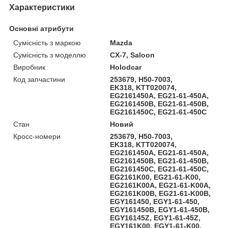
Характеристики
Основні атрибути
Сумісність з маркою
Mazda
Сумісність з моделлю
CX-7, Saloon
Виробник
Holodcar
Код запчастини
253679, H50-7003,
EK318, KTT020074,
EG2161450A, EG21-61-450A,
EG2161450B, EG21-61-450B,
EG2161450C, EG21-61-450C
Стан
Новий
Кросс-номери
253679, H50-7003,
EK318, KTT020074,
EG2161450A, EG21-61-450A,
EG2161450B, EG21-61-450B,
EG2161450C, EG21-61-450C,
EG2161K00, EG21-61-K00,
EG2161K00A, EG21-61-K00A,
EG2161K00B, EG21-61-K00B,
EGY161450, EGY1-61-450,
EGY161450B, EGY1-61-450B,
EGY16145Z, EGY1-61-45Z,
EGY161K00, EGY1-61-K00,