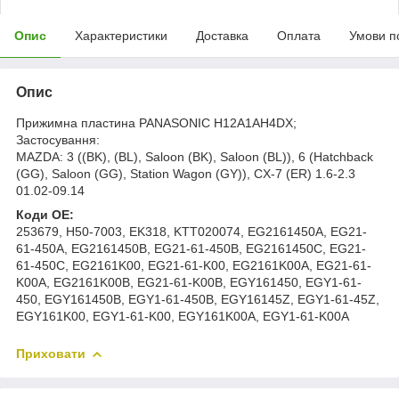
Опис
Характеристики
Доставка
Оплата
Умови п
Опис
Прижимна пластина PANASONIC H12A1AH4DX;
Застосування:
MAZDA: 3 ((BK), (BL), Saloon (BK), Saloon (BL)), 6 (Hatchback
(GG), Saloon (GG), Station Wagon (GY)), CX-7 (ER) 1.6-2.3
01.02-09.14
Коди ОЕ:
253679, H50-7003, EK318, KTT020074, EG2161450A, EG21-
61-450A, EG2161450B, EG21-61-450B, EG2161450C, EG21-
61-450C, EG2161K00, EG21-61-K00, EG2161K00A, EG21-61-
K00A, EG2161K00B, EG21-61-K00B, EGY161450, EGY1-61-
450, EGY161450B, EGY1-61-450B, EGY16145Z, EGY1-61-45Z,
EGY161K00, EGY1-61-K00, EGY161K00A, EGY1-61-K00A
Приховати