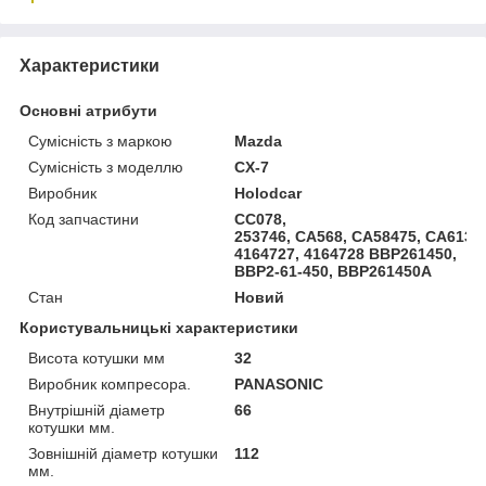
Характеристики
Основні атрибути
Сумісність з маркою
Mazda
Сумісність з моделлю
CX-7
Виробник
Holodcar
Код запчастини
CC078,
253746, CA568, CA58475, CA613,
4164727, 4164728 BBP261450,
BBP2-61-450, BBP261450A
Стан
Новий
Користувальницькі характеристики
Висота котушки мм
32
Виробник компресора.
PANASONIC
Внутрішній діаметр
66
котушки мм.
Зовнішній діаметр котушки
112
мм.