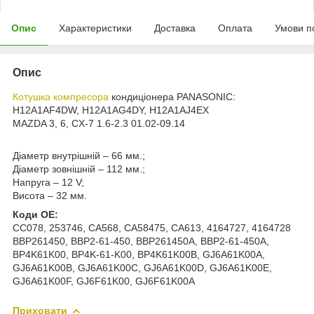
Опис
Характеристики
Доставка
Оплата
Умови п
Опис
Котушка компресора
кондиціонера PANASONIC:
H12A1AF4DW, H12A1AG4DY, H12A1AJ4EX
MAZDA 3, 6, CX-7 1.6-2.3 01.02-09.14
Діаметр внутрішній – 66 мм.;
Діаметр зовнішній – 112 мм.;
Напруга – 12 V;
Висота – 32 мм.
Коди ОЕ:
CC078, 253746, CA568, CA58475, CA613, 4164727, 4164728
BBP261450, BBP2-61-450, BBP261450A, BBP2-61-450A,
BP4K61K00, BP4K-61-K00, BP4K61K00B, GJ6A61K00A,
GJ6A61K00B, GJ6A61K00C, GJ6A61K00D, GJ6A61K00E,
GJ6A61K00F, GJ6F61K00, GJ6F61K00A
Приховати