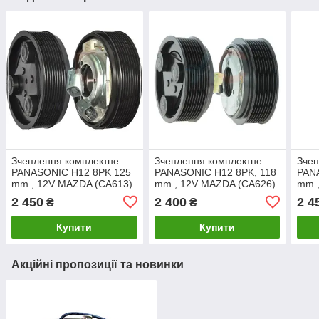
Зчеплення комплектне
Зчеплення комплектне
Зчеп
PANASONIC H12 8PK 125
PANASONIC H12 8PK, 118
PAN
mm., 12V MAZDA (CA613)
mm., 12V MAZDA (CA626)
mm.
2 450
2 400
2 4
₴
₴
Купити
Купити
Акційні пропозиції та новинки