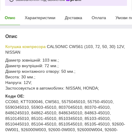
Опис
Характеристики
Доставка
Оплата
Умови п
Опис
Котушка компресора
CALSONIC CWS61 (103, 72, 50, 30) 12V,
NISSAN
Діаметр зовнішній: 103 мм.;
Діаметр внутрішній: 72 мм.;
Діаметр монтажного отвору: 50 мм.;
Висота: 30 мм.;
Напруга: 12V;
Застосовується в автомобілях: NISSAN, HONDA;
Коди ОЕ:
CC060, KTT030046, CWS61, 5575045010, 55750-45010,
5590345010, 55903-45010, 8037045010, 80370-45010,
8486245010, 84862-45010, 8486345010, 84863-45010,
8510145010, 85101-45010, 8510345010, 85103-45010,
8510445010, 85104-45010, 8510545010, 85105-45010, 92600-
0W001, 926000W003, 92600-0W003, 926000W004, 92600-