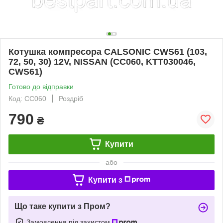
Котушка компресора CALSONIC CWS61 (103,
72, 50, 30) 12V, NISSAN (CC060, KTT030046,
CWS61)
Готово до відправки
Код: CC060
Роздріб
790
₴
Купити
або
Купити з
Що таке купити з Пром?
Замовлення під захистом