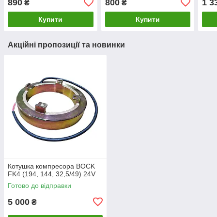
890
800
1 3
₴
₴
(CC522, KTT030076,
KTT030087, A 000 830 23
671112, 9671340585)
00)
Купити
Купити
Акційні пропозиції та новинки
Котушка компресора BOCK
FK4 (194, 144, 32,5/49) 24V
Готово до відправки
5 000
₴