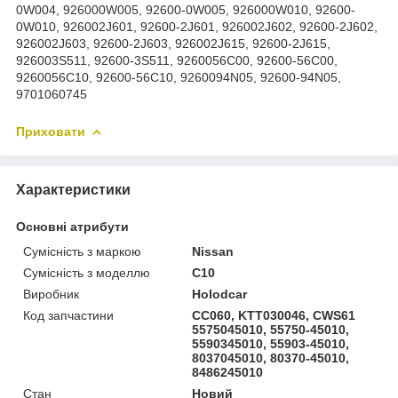
0W004, 926000W005, 92600-0W005, 926000W010, 92600-
0W010, 926002J601, 92600-2J601, 926002J602, 92600-2J602,
926002J603, 92600-2J603, 926002J615, 92600-2J615,
926003S511, 92600-3S511, 9260056C00, 92600-56C00,
9260056C10, 92600-56C10, 9260094N05, 92600-94N05,
9701060745
Приховати
Характеристики
Основні атрибути
Сумісність з маркою
Nissan
Сумісність з моделлю
C10
Виробник
Holodcar
Код запчастини
CC060, KTT030046, CWS61
5575045010, 55750-45010,
5590345010, 55903-45010,
8037045010, 80370-45010,
8486245010
Стан
Новий