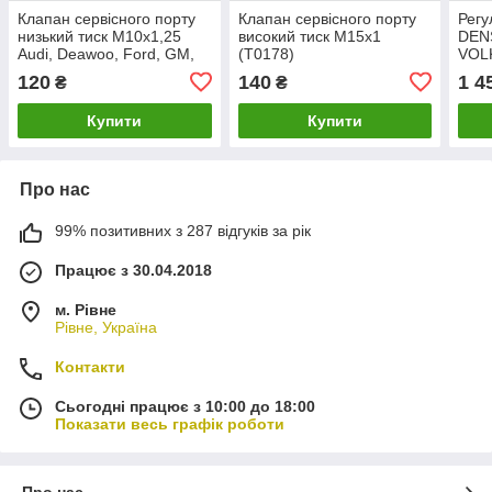
Клапан сервісного порту
Клапан сервісного порту
Рег
низький тиск М10х1,25
високий тиск М15х1
DEN
Audi, Deawoo, Ford, GM,
(T0178)
VOL
Opel, Jaguar, Seat, VW
(EK2
120
140
1 4
₴
₴
(T0145)
4471
Купити
Купити
Про нас
99% позитивних з 287 відгуків за рік
Працює з 30.04.2018
м. Рівне
Рівне, Україна
Контакти
Сьогодні працює з 10:00 до 18:00
Показати весь графік роботи
Про нас