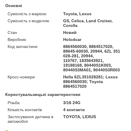
Основні
Сумісність з маркою
Toyota, Lexus
Сумісність з моделлю
GS, Celica, Land Cruiser,
Corolla
Стан
Новий
Виробник
Holodcar
Код запчастини
8864560030, 8864517020,
88645-60030, 20944, 6ZL 351
028-281, 20944,
110767, 1835643921,
19188168, 80440S1K003,
80440S3MA01, 80440S3R003
Кросс-номери
Hella 6ZL351028281; Lexus
8864560030; Toyota
8864517020
Користувальницькі характеристики
Різьба
3/16 24G
Кількість контактів
4 контакти
Застосування датчика в
TOYOTA, LEXUS
автомобілі