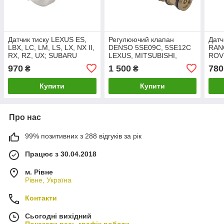
Датчик тиску LEXUS ES,
Регулюючий клапан
Датч
LBX, LC, LM, LS, LX, NX II,
DENSO 5SE09C, 5SE12C
RAN
RX, RZ, UX; SUBARU
LEXUS, MITSUBISHI,
ROV
SOLTERRA; TOYOTA
SMART, TOYOTA 1999-
GS, 
970
1 500
780
₴
₴
CAMRY, C-HR, (38981)
2018 (EK20-7010,
AVE
KTT060029)
(006
Купити
Купити
Про нас
99% позитивних з 288 відгуків за рік
Працює з 30.04.2018
м. Рівне
Рівне, Україна
Контакти
Сьогодні вихідний
Показати весь графік роботи