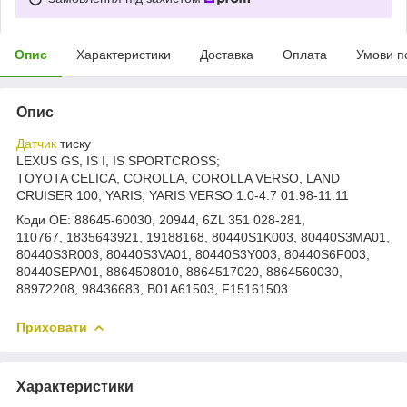
Опис
Характеристики
Доставка
Оплата
Умови п
Опис
Датчик
тиску
LEXUS GS, IS I, IS SPORTCROSS;
TOYOTA CELICA, COROLLA, COROLLA VERSO, LAND
CRUISER 100, YARIS, YARIS VERSO 1.0-4.7 01.98-11.11
Коди OE: 88645-60030, 20944, 6ZL 351 028-281,
110767, 1835643921, 19188168, 80440S1K003, 80440S3MA01,
80440S3R003, 80440S3VA01, 80440S3Y003, 80440S6F003,
80440SEPA01, 8864508010, 8864517020, 8864560030,
88972208, 98436683, B01A61503, F15161503
Приховати
Характеристики