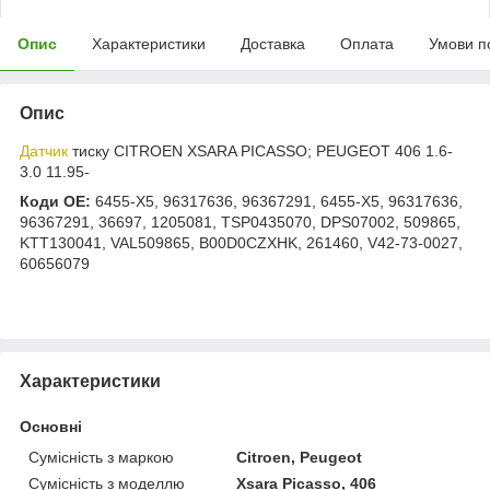
Опис
Характеристики
Доставка
Оплата
Умови п
Опис
Датчик
тиску CITROEN XSARA PICASSO; PEUGEOT 406 1.6-
3.0 11.95-
Коди OE:
6455-X5, 96317636, 96367291, 6455-X5, 96317636,
96367291, 36697, 1205081, TSP0435070, DPS07002, 509865,
KTT130041, VAL509865, B00D0CZXHK, 261460, V42-73-0027,
60656079
Характеристики
Основні
Сумісність з маркою
Citroen, Peugeot
Сумісність з моделлю
Xsara Picasso, 406