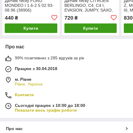
Датчик тиску FORD
Датчик тиску CITROEN
Датч
MONDEO I 1.6-2.5 02.93-
BERLINGO, C4, C4 I,
Z, M
08.96 (38906)
EVASION, JUMPY, SAXO,
III,
XANTIA, XM, XSARA
NOT
440
720
830
₴
₴
(0008)
(002
Купити
Купити
Про нас
99% позитивних з 285 відгуків за рік
Працює з 30.04.2018
м. Рівне
Рівне, Україна
Контакти
Сьогодні працює з 10:00 до 18:00
Показати весь графік роботи
Про нас