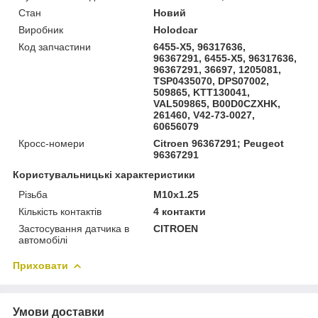
Стан
Новий
Виробник
Holodcar
Код запчастини
6455-X5, 96317636,
96367291, 6455-X5, 96317636,
96367291, 36697, 1205081,
TSP0435070, DPS07002,
509865, KTT130041,
VAL509865, B00D0CZXHK,
261460, V42-73-0027,
60656079
Кросс-номери
Citroen 96367291; Peugeot
96367291
Користувальницькі характеристики
Різьба
M10x1.25
Кількість контактів
4 контакти
Застосування датчика в
CITROEN
автомобілі
Приховати
Умови доставки