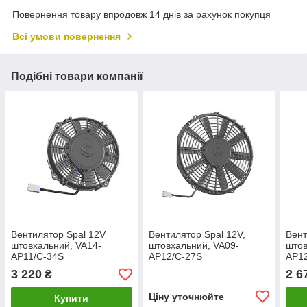
Повернення товару впродовж 14 днів за рахунок покупця
Всі умови повернення
Подібні товари компанії
Вентилятор Spal 12V
Вентилятор Spal 12V,
Вент
штовхальний, VA14-
штовхальний, VA09-
штов
AP11/C-34S
AP12/C-27S
AP1
3 220
2 6
₴
Ціну уточнюйте
Купити