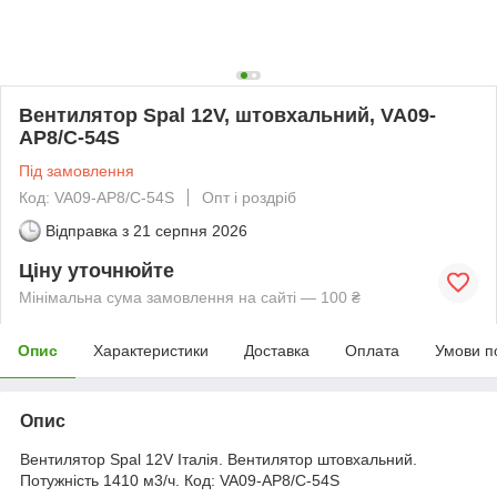
Вентилятор Spal 12V, штовхальний, VA09-
AP8/C-54S
Під замовлення
Код: VA09-AP8/C-54S
Опт і роздріб
Відправка з
21 серпня 2026
Ціну уточнюйте
Мінімальна сума замовлення на сайті — 100 ₴
Опис
Характеристики
Доставка
Оплата
Умови п
Опис
Вентилятор Spal 12V Італія. Вентилятор штовхальний.
Потужність 1410 м3/ч. Код: VA09-AP8/C-54S