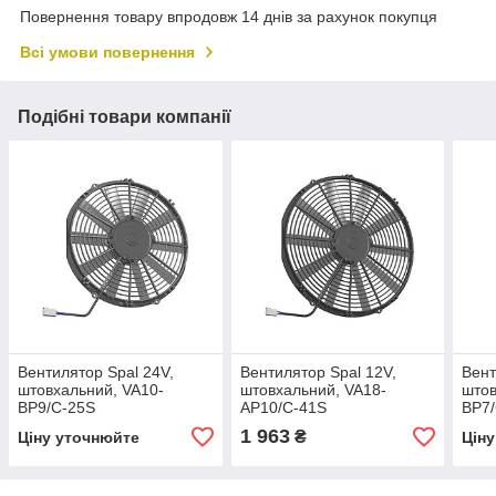
Повернення товару впродовж 14 днів за рахунок покупця
Всі умови повернення
Подібні товари компанії
Вентилятор Spal 24V,
Вентилятор Spal 12V,
Вент
штовхальний, VA10-
штовхальний, VA18-
штов
BP9/C-25S
AP10/C-41S
BP7
1 963
₴
Ціну уточнюйте
Цін