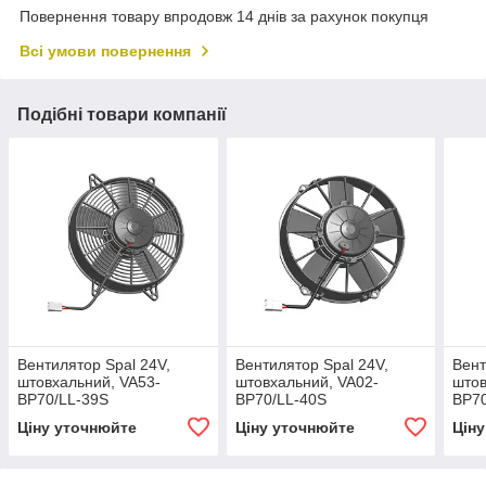
Повернення товару впродовж 14 днів за рахунок покупця
Всі умови повернення
Подібні товари компанії
Вентилятор Spal 24V,
Вентилятор Spal 24V,
Вент
штовхальний, VA53-
штовхальний, VA02-
штов
BP70/LL-39S
BP70/LL-40S
BP70
Ціну уточнюйте
Ціну уточнюйте
Цін