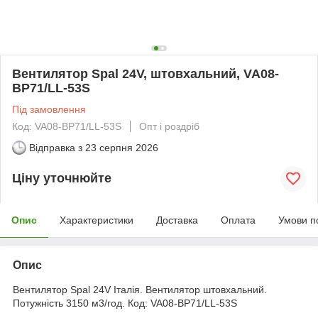
Вентилятор Spal 24V, штовхальний, VA08-
BP71/LL-53S
Під замовлення
Код: VA08-BP71/LL-53S
Опт і роздріб
Відправка з
23 серпня 2026
Ціну уточнюйте
Опис
Характеристики
Доставка
Оплата
Умови п
Опис
Вентилятор Spal 24V Італія. Вентилятор штовхальний.
Потужність 3150 м3/год. Код: VA08-BP71/LL-53S