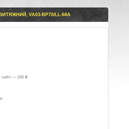
ВИТЯЖНИЙ, VA03-BP70/LL-68A
 сайті — 100 ₴
ом