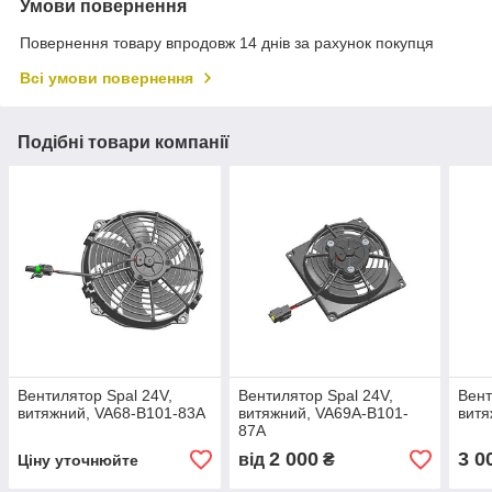
Умови повернення
Повернення товару впродовж 14 днів за рахунок покупця
Всі умови повернення
Подібні товари компанії
Вентилятор Spal 24V,
Вентилятор Spal 24V,
Вент
витяжний, VA68-B101-83A
витяжний, VA69A-B101-
витя
87A
2 000
3 0
від
₴
Ціну уточнюйте