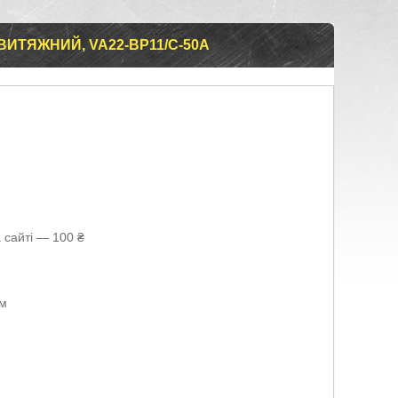
ВИТЯЖНИЙ, VA22-BP11/C-50A
 сайті — 100 ₴
ом