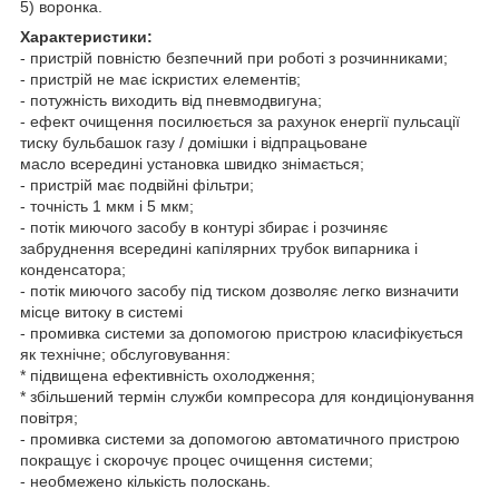
5) воронка.
Характеристики:
- пристрій повністю безпечний при роботі з розчинниками;
- пристрій не має іскристих елементів;
- потужність виходить від пневмодвигуна;
- ефект очищення посилюється за рахунок енергії пульсації
тиску бульбашок газу / домішки і відпрацьоване
масло всередині установка швидко знімається;
- пристрій має подвійні фільтри;
- точність 1 мкм і 5 мкм;
- потік миючого засобу в контурі збирає і розчиняє
забруднення всередині капілярних трубок випарника і
конденсатора;
- потік миючого засобу під тиском дозволяє легко визначити
місце витоку в системі
- промивка системи за допомогою пристрою класифікується
як технічне; обслуговування:
* підвищена ефективність охолодження;
* збільшений термін служби компресора для кондиціонування
повітря;
- промивка системи за допомогою автоматичного пристрою
покращує і скорочує процес очищення системи;
- необмежено кількість полоскань.