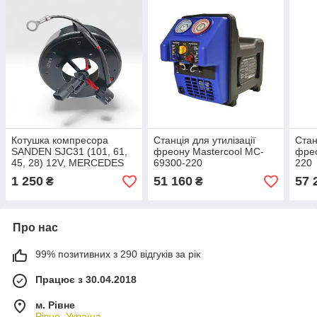
Котушка компресора
Станція для утилізації
Стан
SANDEN SJC31 (101, 61,
фреону Mastercool MC-
фрео
45, 28) 12V, MERCEDES
69300-220
220
CO2 (CC406)
1 250
51 160
57 
₴
₴
Про нас
99% позитивних з 290 відгуків за рік
Працює з 30.04.2018
м. Рівне
Рівне, Україна