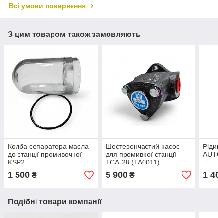
Всі умови повернення
З цим товаром також замовляють
Колба сепаратора масла
Шестеренчастий насос
Ріди
до станції промивочної
для промивної станції
AUT
KSP2
TCA-28 (TA0011)
1 500
5 900
1 4
₴
₴
Подібні товари компанії