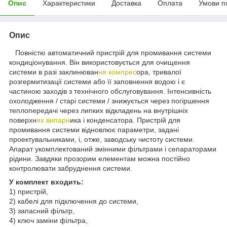
Опис
Характеристики
Доставка
Оплата
Умови п
Опис
Повністю автоматичний пристрій для промивання системи
кондиціонування. Він використовується для очищення
системи в разі заклинюван
ня компрес
ора, тривалої
розгермитизації системи або її заповнення водою і є
частиною заходів з технічного обслуговування. Інтенсивність
охолодження / старі системи / знижується через погіршення
теплопередачі через липких відкладень на внутрішніх
поверхн
ях випарн
ика і конденсатора. Пристрій для
промивання системи відновлює параметри, задані
проектувальниками, і, отже, заводську чистоту системи.
Апарат укомплектований змінними фільтрами і сепараторами
рідини. Завдяки прозорим елементам можна постійно
контролювати забруднення системи.
У комплект входить:
1) пристрій,
2) кабелі для підключення до системи,
3) запасний фільтр,
4) ключ заміни фільтра,