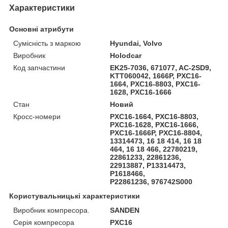
Характеристики
Основні атрибути
Сумісність з маркою
Hyundai, Volvo
Виробник
Holodcar
Код запчастини
EK25-7036, 671077, AC-2SD9,
KTT060042, 1666P, PXC16-
1664, PXC16-8803, PXC16-
1628, PXC16-1666
Стан
Новий
Кросс-номери
PXC16-1664, PXC16-8803,
PXC16-1628, PXC16-1666,
PXC16-1666P, PXC16-8804,
13314473, 16 18 414, 16 18
464, 16 18 466, 22780219,
22861233, 22861236,
22913887, P13314473,
P1618466,
P22861236, 976742S000
Користувальницькі характеристики
Виробник компресора.
SANDEN
Серія компресора
PXC16