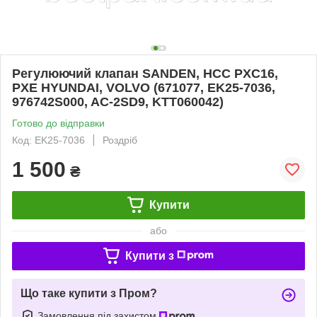
Регулюючий клапан SANDEN, HCC PXC16,
PXE HYUNDAI, VOLVO (671077, EK25-7036,
976742S000, AC-2SD9, KTT060042)
Готово до відправки
Код: EK25-7036
Роздріб
1 500
₴
Купити
або
Купити з
Що таке купити з Пром?
Замовлення під захистом