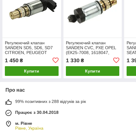
Регулюючий клапан
Регулюючий клапан
Рег
SANDEN SD5, SD6, SD7
SANDEN CVC, PXE OPEL
SAND
CITROEN, PEUGEOT
(EК25-7008, 1618047,
SEA
(EK25-7006, KTT060020,
13250606, 13271266,
VOL
1 450
1 330
1 3
₴
₴
6453 PN, 6453 PP, 6453
13250609, 13271269,
7009
PQ)
1618160)
1K08
Купити
Купити
8J02
Про нас
99% позитивних з 288 відгуків за рік
Працює з 30.04.2018
м. Рівне
Рівне, Україна