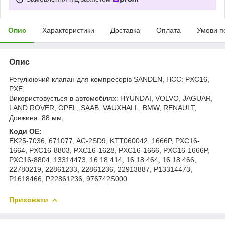
Опис
Характеристики
Доставка
Оплата
Умови п
Опис
Регулюючий клапан для компресорів SANDEN, HCC: PXC16,
PXE;
Використовується в автомобілях: HYUNDAI, VOLVO, JAGUAR,
LAND ROVER, OPEL, SAAB, VAUXHALL, BMW, RENAULT;
Довжина: 88 мм;
Коди ОЕ:
EK25-7036, 671077, AC-2SD9, KTT060042, 1666P, PXC16-
1664, PXC16-8803, PXC16-1628, PXC16-1666, PXC16-1666P,
PXC16-8804, 13314473, 16 18 414, 16 18 464, 16 18 466,
22780219, 22861233, 22861236, 22913887, P13314473,
P1618466, P22861236, 976742S000
Приховати